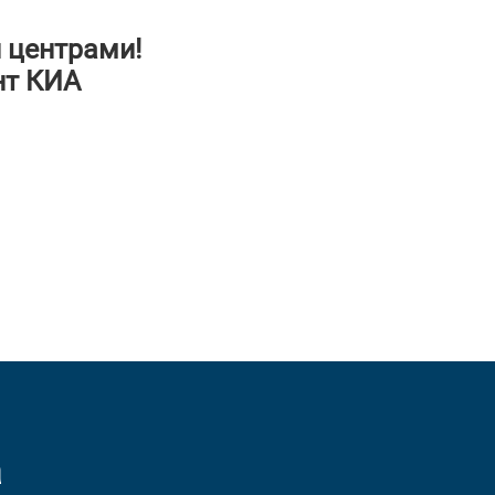
 центрами!
нт КИА
а