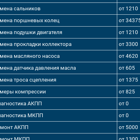
мена сальников
от 1210
мена поршневых колец
от 3437
мена подушки двигателя
от 1210
мена прокладки коллектора
от 3300
мена масляного насоса
от 4620
мена датчика давления масла
от 605
мена троса сцепления
от 1375
меры компрессии
от 825
агностика АКПП
от 0
агностика МКПП
от 0
емонт АКПП
от 5000
емонт МКПП
от 1300