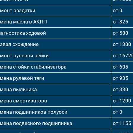
монт раздатки
от 0
мена масла в АКПП
от 825
агностика ходовой
от 500
звал схождение
от 1300
монт рулевой рейки
от 1672
мена стойки стабилизатора
от 605
мена рулевой тяги
от 935
мена пыльника
от 330
мена амортизатора
от 1200
мена подшипников полуоси
от 0
мена подвесного подшипника
от 1155