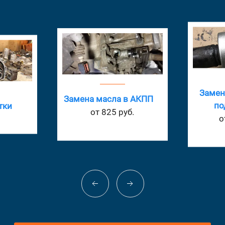
Замена подвесного
Прокач
 АКПП
подшипника
.
от 1155 руб.