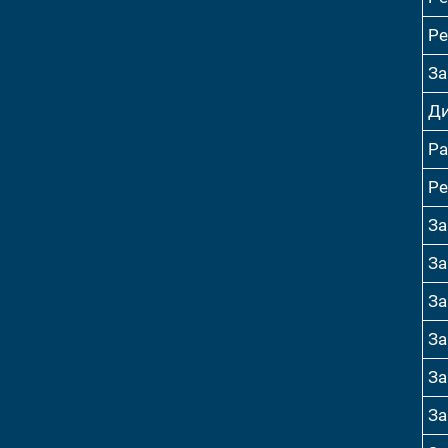
Ре
За
Ди
Ра
Ре
За
За
За
За
За
За