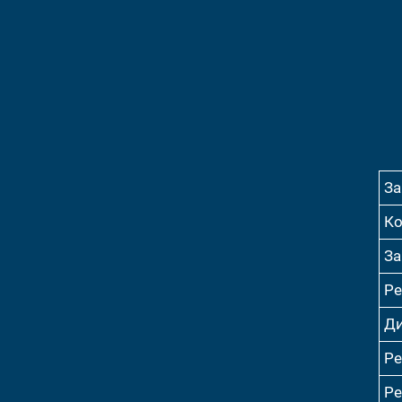
За
Ко
За
Ре
Ди
Ре
Ре