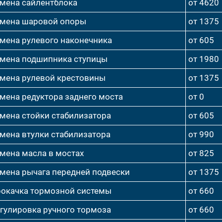
мена сайлентблока
от 4620
мена шаровой опоры
от 1375
мена рулевого наконечника
от 605
мена подшипника ступицы
от 1980
мена рулевой крестовины
от 1375
мена редуктора заднего моста
от 0
мена стойки стабилизатора
от 605
мена втулки стабилизатора
от 990
мена масла в мостах
от 825
мена рычага передней подвески
от 1375
окачка тормозной системы
от 660
гулировка ручного тормоза
от 660