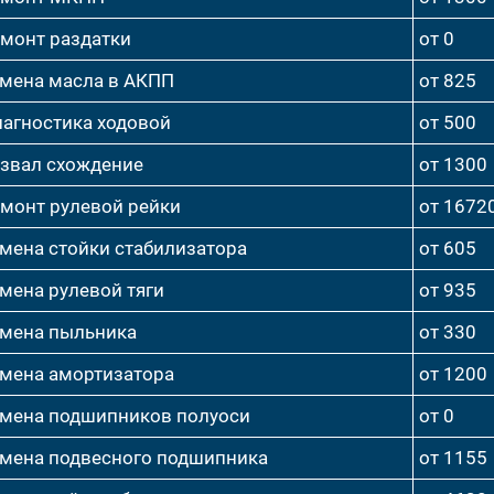
монт раздатки
от 0
мена масла в АКПП
от 825
агностика ходовой
от 500
звал схождение
от 1300
монт рулевой рейки
от 1672
мена стойки стабилизатора
от 605
мена рулевой тяги
от 935
мена пыльника
от 330
мена амортизатора
от 1200
мена подшипников полуоси
от 0
мена подвесного подшипника
от 1155