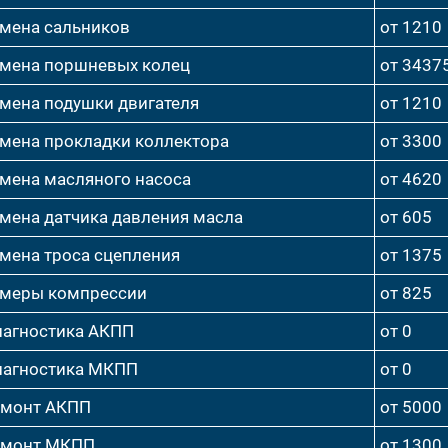
мена сальников
от 1210
мена поршневых колец
от 3437
мена подушки двигателя
от 1210
мена прокладки коллектора
от 3300
мена масляного насоса
от 4620
мена датчика давления масла
от 605
мена троса сцепления
от 1375
меры компрессии
от 825
агностика АКПП
от 0
агностика МКПП
от 0
емонт АКПП
от 5000
емонт МКПП
от 1300