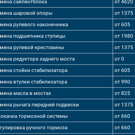
мена сайлентблока
от 4620
мена шаровой опоры
от 1375
мена рулевого наконечника
от 605
мена подшипника ступицы
от 1980
мена рулевой крестовины
от 1375
мена редуктора заднего моста
от 0
мена стойки стабилизатора
от 605
мена втулки стабилизатора
от 990
мена масла в мостах
от 825
мена рычага передней подвески
от 1375
окачка тормозной системы
от 660
гулировка ручного тормоза
от 660