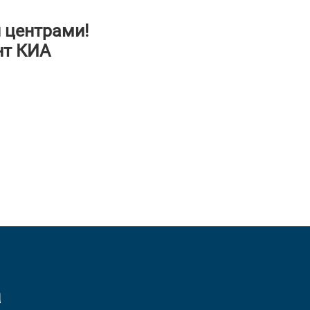
 центрами!
нт КИА
а