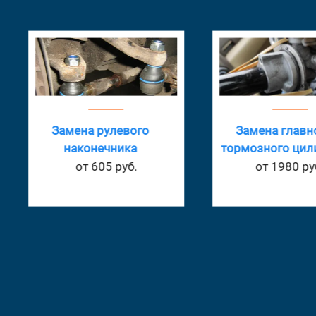
Замена рулевого
Замена главн
наконечника
тормозного цил
от 605 руб.
от 1980 ру