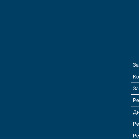
За
Ко
За
Ре
Ди
Ре
Ре