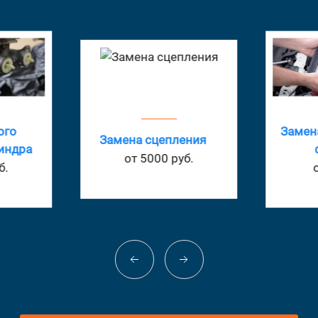
ого
Замен
Замена сцепления
индра
от 5000 руб.
б.