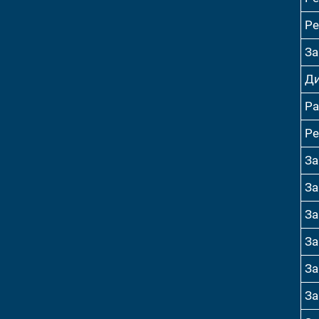
Ре
За
Ди
Ра
Ре
За
За
За
За
За
За