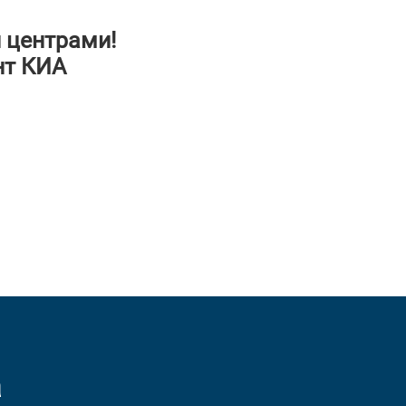
 центрами!
нт КИА
а