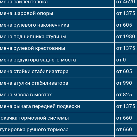
мена сайлентблока
от 4620
мена шаровой опоры
от 1375
мена рулевого наконечника
от 605
мена подшипника ступицы
от 1980
мена рулевой крестовины
от 1375
мена редуктора заднего моста
от 0
мена стойки стабилизатора
от 605
мена втулки стабилизатора
от 990
мена масла в мостах
от 825
мена рычага передней подвески
от 1375
окачка тормозной системы
от 660
гулировка ручного тормоза
от 660