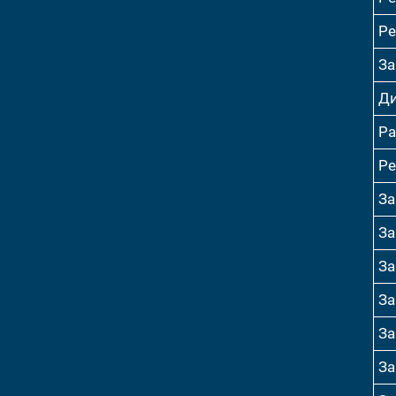
Ре
За
Ди
Ра
Ре
За
За
За
За
За
За