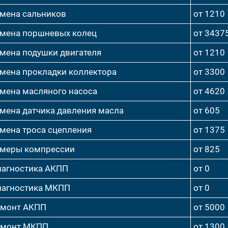
мена сальников
от 1210
мена поршневых колец
от 3437
мена подушки двигателя
от 1210
мена прокладки коллектора
от 3300
мена масляного насоса
от 4620
мена датчика давления масла
от 605
мена троса сцепления
от 1375
меры компрессии
от 825
агностика АКПП
от 0
агностика МКПП
от 0
емонт АКПП
от 5000
емонт МКПП
от 1300