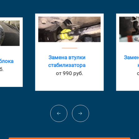
Замена втулки
Замен
блока
стабилизатора
б.
от 990 руб.