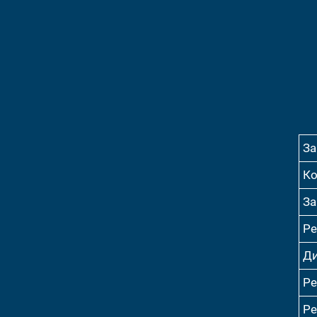
За
Ко
За
Ре
Ди
Ре
Ре