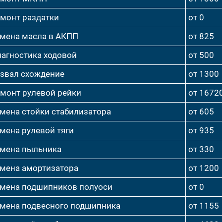
монт раздатки
от 0
мена масла в АКПП
от 825
агностика ходовой
от 500
звал схождение
от 1300
монт рулевой рейки
от 1672
мена стойки стабилизатора
от 605
мена рулевой тяги
от 935
мена пыльника
от 330
мена амортизатора
от 1200
мена подшипников полуоси
от 0
мена подвесного подшипника
от 1155